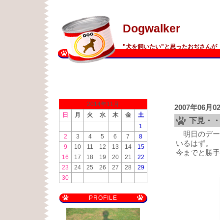
Dogwalker
"犬を飼いたい"と思ったおぢさんが 
2014年11月
2007年06月0
日
月
火
水
木
金
土
下見・
1
明日のデー
2
3
4
5
6
7
8
いるはず。
9
10
11
12
13
14
15
今までと勝手
16
17
18
19
20
21
22
23
24
25
26
27
28
29
30
PROFILE