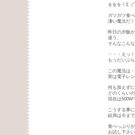
ををを！Σ（ﾟ 
ガツガツ食べ
凄い魔法だ！
昨日の夕飯か
違う。
そんなこんな
・・・えっ！
もったいぶらず
この魔法は・
実は電子レン
何も加えずに
どのくらいの
現在は500
こうする事に
結局は今まで
食べっぷりが
お試し下さい