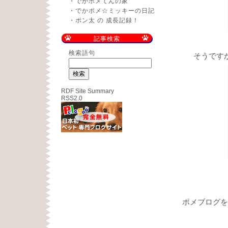
・
でかポメてんの家
・
でかポメ☆ミッキーの日記
・
ポン太 の 成長記録！
記事検索
検索語句
そうです
RDF Site Summary
RSS2.0
ポメブログを