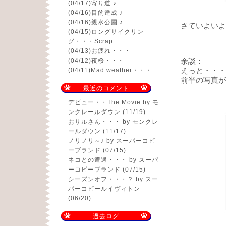
(04/17)
寄り道 ♪
(04/16)
目的達成 ♪
(04/16)
親水公園 ♪
さていよいよ
(04/15)
ロングサイクリン
グ・・・Scrap
(04/13)
お疲れ・・・
余談：
(04/12)
夜桜・・・
えっと・・・
(04/11)
Mad weather・・・
前半の写真が
最近のコメント
デビュー・・The Movie
by モ
ンクレールダウン (11/19)
おサルさん・・・
by モンクレ
ールダウン (11/17)
ノリノリ～♪
by スーパーコピ
ーブランド (07/15)
ネコとの遭遇・・・
by スーパ
ーコピーブランド (07/15)
シーズンオフ・・・？
by スー
パーコピールイヴィトン
(06/20)
過去ログ