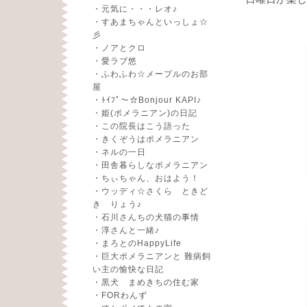
・
元気に・・・レオ♪
・
すあまちゃんといっしょ☆
彡
・
ノアとクロ
・
愛ラブ悠
・
ふわふわ☆メープルのお部
屋
・
ﾄｲﾌﾟ～☆Bonjour KAPI♪
・
姫(ポメラニアン)の日記
・
この院長はこう語った
・
きくぞうはポメラニアン
・
ネルの一日
・
田舎暮らしなポメラニアン
・
ちぃちゃん、おはよう！
・
ウッディ☆さくら ときど
き りょう♪
・
石川さんちの犬猫の事情
・
淳さんと一緒♪
・
まろとのHappyLife
・
巨大ポメラニアンと 難病飼
い主の愉快な日記
・
黒犬 まめきちの住む家
・
FORわんず