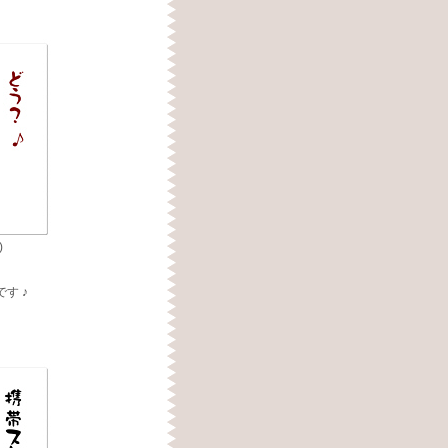
)
す ♪