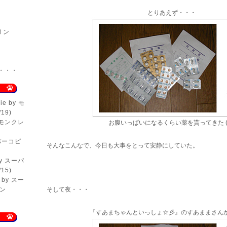
とりあえず・・・
リン
er・・・
ie
by モ
19)
 モンクレ
お腹いっぱいになるくらい薬を貰ってきた (^
パーコピ
そんなこんなで、今日も大事をとって安静にしていた。
y スーパ
15)
by スー
ン
そして夜・・・
『すあまちゃんといっしょ☆彡』
のすあままさん