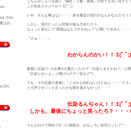
こちらがしゃべる前に『嘔吐・下痢・発熱』の全てを言い当てた
この先生エスパーか？ Σ(ﾟ ﾟ;)
いや、そんな事はない・・・多分最近の流行かなんかなんだろう (^
og Site
]に選ばれ
しかし、流行だったら対策や薬も万全だろう。
ちょっと安心して"原因はなんですかねぇ？"と聞いてみると・・・
『さぁ・・・』
わからんのかい！！ Σ(ﾟ ﾟ;
家族に伝染(うつ)る事が心配だったので『伝染りますかね？』と
『伝染らないよ』と聞けたので一安心 (^^)
でも、その言葉の直後に『ノロかも知れないけどねぇ・・・クスッ
s
(29)
と小声でボソッと言ったのを聞き逃さなかった・・・
伝染るんぢゃん！！ Σ(ﾟ ﾟ;
しかも、最後にちょっと笑ったろ？・・・なんで
・・・
そんなわけで初めて行った病院は、おもしろい先生だった (^^;
♪