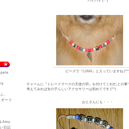
ハイハイ (^^)
ビーズで『LUNA』と入っていますね (^^
ppele
ly
チャームに『トレードマークの天使の羽』を付けてくれtたとの事で
考えてみれば女の子らしいアクセサリーは初めてです (^^)
ぶ。
、ダーリ
おとさんにも・・・
＆Amu
い日記