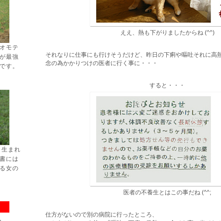
ええ、熱も下がりましたからね (^^)
オモテ
それなりに仕事にも行けそうだけど、昨日の下痢や嘔吐それに高
が最強
念の為かかりつけの医者に行く事に・・・
です。
すると・・・
日生まれ
書には
る女の
医者の不養生とはこの事だね (^^;
仕方がないので別の病院に行ったところ、