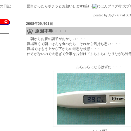
の日記
面白かったらポチッとお願いします(笑)→
！
posted by
ルナパパ
at
00:
2008年09月01日
原因不明・・・
朝からお腹の調子がおかしい・・・
職場近くで朝ごはんを食べたら、それから気持ち悪い・・・
職場ではもう上から下からの最悪な状態・・・
仕方がないので大急ぎで仕事を片付けてふらふらになりながら帰
ふらふらになるはずだ・・・
・・・orz