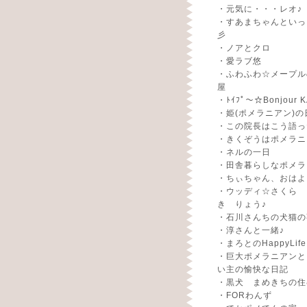
・
元気に・・・レオ♪
・
すあまちゃんといっ
彡
・
ノアとクロ
・
愛ラブ悠
・
ふわふわ☆メープル
屋
・
ﾄｲﾌﾟ～☆Bonjour K
・
姫(ポメラニアン)の
・
この院長はこう語っ
・
きくぞうはポメラニ
・
ネルの一日
・
田舎暮らしなポメラ
・
ちぃちゃん、おはよ
・
ウッディ☆さくら 
き りょう♪
・
石川さんちの犬猫の
・
淳さんと一緒♪
・
まろとのHappyLife
・
巨大ポメラニアンと
い主の愉快な日記
・
黒犬 まめきちの住
・
FORわんず