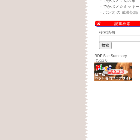
・
でかポメてんの家
・
でかポメ☆ミッキー
・
ポン太 の 成長記録
記事検索
検索語句
RDF Site Summary
RSS2.0