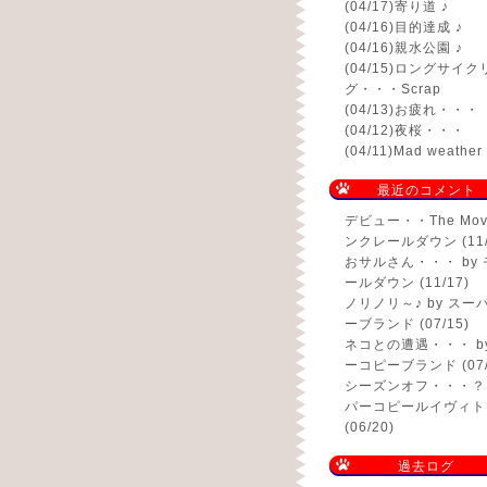
(04/17)
寄り道 ♪
(04/16)
目的達成 ♪
(04/16)
親水公園 ♪
(04/15)
ロングサイク
グ・・・Scrap
(04/13)
お疲れ・・・
(04/12)
夜桜・・・
(04/11)
Mad weath
最近のコメント
デビュー・・The Mov
ンクレールダウン (11/
おサルさん・・・
by
ールダウン (11/17)
ノリノリ～♪
by スー
ーブランド (07/15)
ネコとの遭遇・・・
b
ーコピーブランド (07/
シーズンオフ・・・？
パーコピールイヴィト
(06/20)
過去ログ