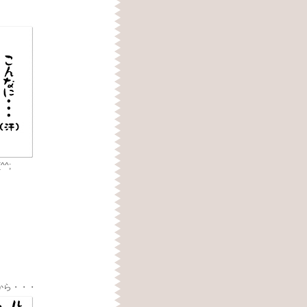
^;
から・・・