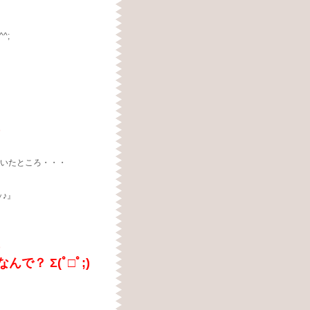
！
^;
)
聞いたところ・・・
♪』
)
？ Σ(ﾟ□ﾟ;)