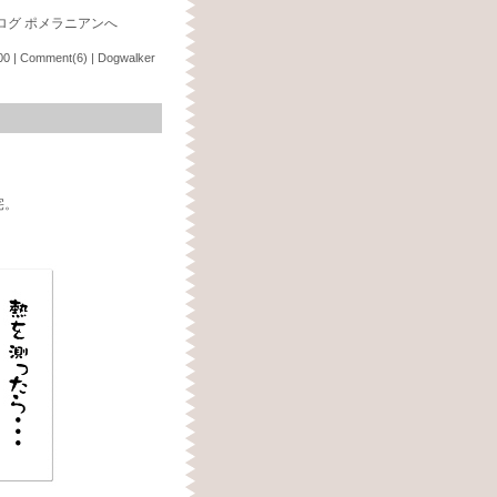
00
|
Comment(6)
|
Dogwalker
宅。