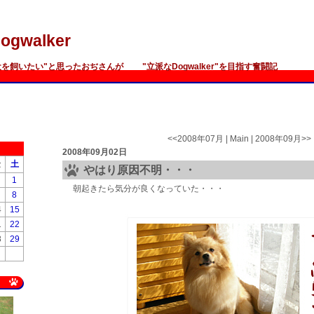
ogwalker
犬を飼いたい"と思ったおぢさんが "立派なDogwalker"を目指す奮闘記
<<
2008年07月
|
Main
|
2008年09月
>>
2008年09月02日
金
土
やはり原因不明・・・
1
朝起きたら気分が良くなっていた・・・
8
4
15
1
22
8
29