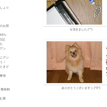
しょ☆
のお部
を頂きました (^^)
API♪
日記
た
アン
ニアン
う！
ときど
事情
ありがとうございますぅ (^0^)
 難病飼
む家