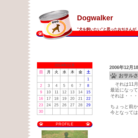
Dogwalker
"犬を飼いたい"と思ったおぢさんが 
2014年11月
2006年12月1
日
月
火
水
木
金
土
おサル
1
それは11月
2
3
4
5
6
7
8
最近になって
9
10
11
12
13
14
15
それは・・・
16
17
18
19
20
21
22
23
24
25
26
27
28
29
ちょっと前か
30
今となっては
PROFILE