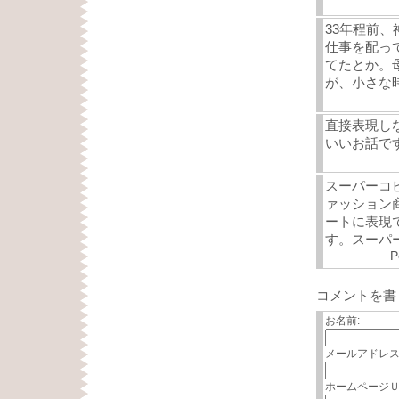
33年程前
仕事を配っ
てたとか。
が、小さな
直接表現し
いいお話ですね
スーパーコ
ァッション
ートに表現
す。スーパ
P
コメントを書
お名前:
メールアドレス
ホームページＵ