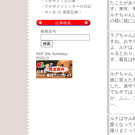
・
でかポメてんの家
たことがあ
・
でかポメ☆ミッキーの日記
す。来年、
・
ポン太 の 成長記録！
ルナちゃん
の様に猿に
記事検索
検索語句
ラブちゃん
すね。おサ
よ。ルナは
ゃるとおり
RDF Site Summary
RSS2.0
す。最近は
ルナちゃん
族に迎えた
した。途中
でも今では
が。ふふ。
～。
ルナはサル
愛くなって
撮りまくっ