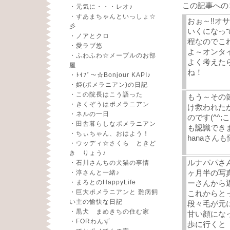
この記事への
・
元気に・・・レオ♪
・
すあまちゃんといっしょ☆
おぉ～!!
彡
いくになっ
・
ノアとクロ
程なのでこ
・
愛ラブ悠
よ～オンタ
・
ふわふわ☆メープルのお部
よく考えた
屋
ね！
・
ﾄｲﾌﾟ～☆Bonjour KAPI♪
・
姫(ポメラニアン)の日記
・
この院長はこう語った
もう～その
・
きくぞうはポメラニアン
け救われたか
・
ネルの一日
のです(^^;
・
田舎暮らしなポメラニアン
も認識できま
・
ちぃちゃん、おはよう！
hanaさん
・
ウッディ☆さくら ときど
き りょう♪
ルナパパさ
・
石川さんちの犬猫の事情
ヶ月半の写
・
淳さんと一緒♪
・
まろとのHappyLife
ーさんから
・
巨大ポメラニアンと 難病飼
これからと
い主の愉快な日記
段々毛が元
・
黒犬 まめきちの住む家
甘い顔にな
・
FORわんず
歩に行くと