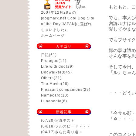
もともと、こ
2007年12月28日の
でも、本人(
[dogmark.net Cool Dog Site
勿論ルナはル
of the Day JAPAN]に選ばれ
愛してやまな
ちゃいました♪
ホームページ
でもブサイク
カテゴリ
顔の事は諦め
日記
(51)
そんな事を思
Prologue
(12)
Life with dog
(29)
そして今日、
Dogwalker
(845)
「ルナちゃん
Others
(21)
The Movie
(28)
Pleasant companions
(29)
・・・どうい
Namecard
(10)
Lunapedia
(8)
新着記事
「今サル顔・
「今・・・」
(07/20)
写真テスト
(04/18)
フルスピード・・・
(04/17)
さらに寄り道 ♪
このコメント