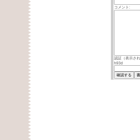
コメント:
認証（表示さ
h93d