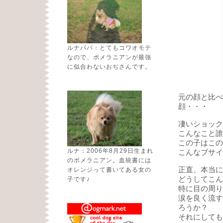
ルナパパ：とてもコワオモテ
なので、ポメラニアンが最強
に似合わないおぢさんです。
元の顔と比べ
顔・・・
凄いショック
こんなこと誰
この子はこの
ルナ：2006年8月29日生まれ
こんなブサイ
のポメラニアン。血統書には
正直、本当に
オレンジって書いてある女の
どうしてこん
子です♪
特に目の周り
涙を良く流す
ろうか？
それにしても