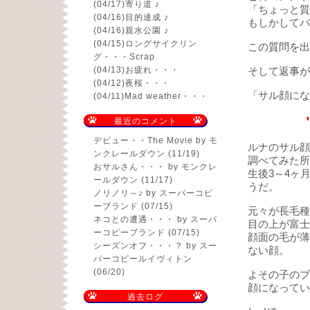
(04/17)
寄り道 ♪
「ちょっと質
(04/16)
目的達成 ♪
もしかしてパ
(04/16)
親水公園 ♪
(04/15)
ロングサイクリン
この質問を出
グ・・・Scrap
(04/13)
お疲れ・・・
そして返事が
(04/12)
夜桜・・・
「サル顔にな
(04/11)
Mad weather・・・
最近のコメント
デビュー・・The Movie
by モ
ルナのサル顔
ンクレールダウン (11/19)
調べてみた所
おサルさん・・・
by モンクレ
生後3～4ヶ
ールダウン (11/17)
うだ。
ノリノリ～♪
by スーパーコピ
ーブランド (07/15)
元々が長毛種
ネコとの遭遇・・・
by スーパ
目の上が富士
ーコピーブランド (07/15)
顔面の毛が薄
シーズンオフ・・・？
by スー
ない顔。
パーコピールイヴィトン
(06/20)
よその子のブ
顔になってい
過去ログ