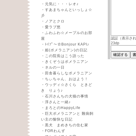
・
元気に・・・レオ♪
・
すあまちゃんといっしょ☆
彡
・
ノアとクロ
・
愛ラブ悠
・
ふわふわ☆メープルのお部
認証（表示さ
屋
23dp
・
ﾄｲﾌﾟ～☆Bonjour KAPI♪
・
姫(ポメラニアン)の日記
・
この院長はこう語った
・
きくぞうはポメラニアン
・
ネルの一日
・
田舎暮らしなポメラニアン
・
ちぃちゃん、おはよう！
・
ウッディ☆さくら ときど
き りょう♪
・
石川さんちの犬猫の事情
・
淳さんと一緒♪
・
まろとのHappyLife
・
巨大ポメラニアンと 難病飼
い主の愉快な日記
・
黒犬 まめきちの住む家
・
FORわんず