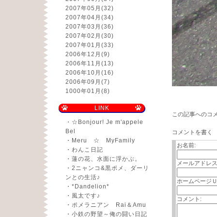
2007年05月
(32)
2007年04月
(34)
2007年03月
(36)
2007年02月
(30)
2007年01月
(33)
2006年12月
(9)
2006年11月
(13)
2006年10月
(16)
2006年09月
(7)
1000年01月
(8)
LINK
この記事へのコ
・
☆Bonjour! Je m'appele
Bel
コメントを書く
・
Meru ☆ MyFamily
お名前:
・
わんこ日記
・
蓮の花、水面に浮かぶ。
メールアドレス
・
2ニャンコ&黒ポメ、ダーリ
ンとの生活♪
ホームページＵ
・
*Dandelion*
・
風太です♪
コメント:
・
ポメラニアン Rai＆Amu
・
小鉄の野望～俺の闘い日記