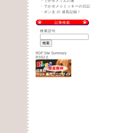
・
でかポメてんの家
・
でかポメ☆ミッキーの日記
・
ポン太 の 成長記録！
記事検索
検索語句
RDF Site Summary
RSS2.0