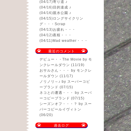
(04/17)
寄り道 ♪
(04/16)
目的達成 ♪
(04/16)
親水公園 ♪
(04/15)
ロングサイクリン
グ・・・Scrap
(04/13)
お疲れ・・・
(04/12)
夜桜・・・
(04/11)
Mad weather・・・
最近のコメント
デビュー・・The Movie
by モ
ンクレールダウン (11/19)
おサルさん・・・
by モンクレ
ールダウン (11/17)
ノリノリ～♪
by スーパーコピ
ーブランド (07/15)
ネコとの遭遇・・・
by スーパ
ーコピーブランド (07/15)
シーズンオフ・・・？
by スー
パーコピールイヴィトン
(06/20)
過去ログ