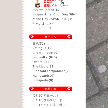
2007年12月28日の
[dogmark.net Cool Dog Site
of the Day JAPAN]に選ばれ
ちゃいました♪
ホームページ
カテゴリ
日記
(51)
Prologue
(12)
Life with dog
(29)
Dogwalker
(845)
Others
(21)
The Movie
(28)
Pleasant companions
(29)
Namecard
(10)
Lunapedia
(8)
新着記事
(07/20)
写真テスト
(04/18)
フルスピード・・・
(04/17)
さらに寄り道 ♪