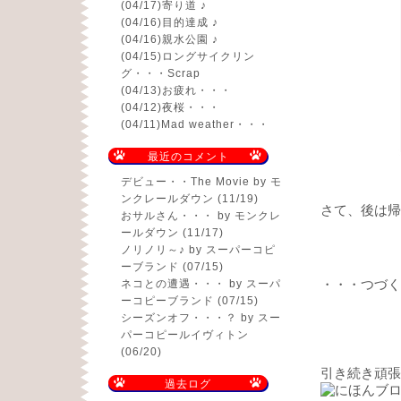
(04/17)
寄り道 ♪
(04/16)
目的達成 ♪
(04/16)
親水公園 ♪
(04/15)
ロングサイクリン
グ・・・Scrap
(04/13)
お疲れ・・・
(04/12)
夜桜・・・
(04/11)
Mad weather・・・
最近のコメント
デビュー・・The Movie
by モ
ンクレールダウン (11/19)
さて、後は帰
おサルさん・・・
by モンクレ
ールダウン (11/17)
ノリノリ～♪
by スーパーコピ
ーブランド (07/15)
ネコとの遭遇・・・
by スーパ
・・・つづく
ーコピーブランド (07/15)
シーズンオフ・・・？
by スー
パーコピールイヴィトン
(06/20)
引き続き頑張
過去ログ