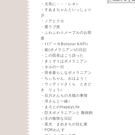
・
元気に・・・レオ♪
・
すあまちゃんといっしょ☆
彡
・
ノアとクロ
・
愛ラブ悠
・
ふわふわ☆メープルのお部
屋
・
ﾄｲﾌﾟ～☆Bonjour KAPI♪
・
姫(ポメラニアン)の日記
・
この院長はこう語った
・
きくぞうはポメラニアン
・
ネルの一日
・
田舎暮らしなポメラニアン
・
ちぃちゃん、おはよう！
・
ウッディ☆さくら ときど
き りょう♪
・
石川さんちの犬猫の事情
・
淳さんと一緒♪
・
まろとのHappyLife
・
巨大ポメラニアンと 難病飼
い主の愉快な日記
・
黒犬 まめきちの住む家
・
FORわんず