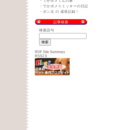
・
でかポメてんの家
・
でかポメ☆ミッキーの日記
・
ポン太 の 成長記録！
記事検索
検索語句
RDF Site Summary
RSS2.0