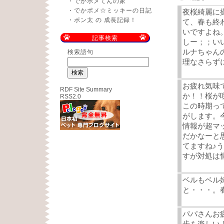
・
でかポメてんの家
・
でかポメ☆ミッキーの日記
夜桜綺麗に
・
ポン太 の 成長記録！
て、春も終
いですよね
記事検索
しー；；い
ルナちゃん
検索語句
理なさらず
お疲れ気味
RDF Site Summary
か！！桜が
RSS2.0
この時期っ
がします。
情報が超マ
だかなーと
てますね♪
すが対処は
ベルもベル
と・・・。
パパさんお
歩も楽しい