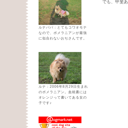
でも、甲斐あ
ルナパパ：とてもコワオモテ
なので、ポメラニアンが最強
に似合わないおぢさんです。
ルナ：2006年8月29日生まれ
のポメラニアン。血統書には
オレンジって書いてある女の
子です♪