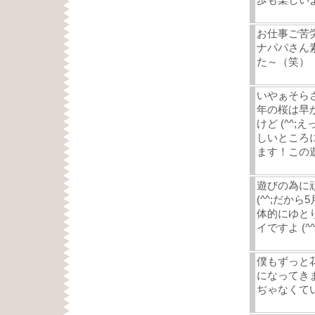
お仕事ご苦
ナパパさん
た～（笑）
いやぁそらさ
年の桜は早
けど (^^
しいところに
ます！この遊
遊びの為に
(^^;だか
体的にゆと
イですよ (^^
僕もずっと
になってき
ぢゃなくてい