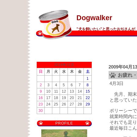
Dogwalker
"犬を飼いたい"と思ったおぢさんが 
2014年11月
2009年04月1
日
月
火
水
木
金
土
お疲れ
1
4月3日
2
3
4
5
6
7
8
9
10
11
12
13
14
15
先月、期末で
16
17
18
19
20
21
22
と思っていた
23
24
25
26
27
28
29
ポリーシーで
30
就業時間内に
それでも足り
PROFILE
最近毎日こん