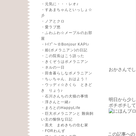
・
元気に・・・レオ♪
・
すあまちゃんといっしょ☆
彡
・
ノアとクロ
・
愛ラブ悠
・
ふわふわ☆メープルのお部
屋
・
ﾄｲﾌﾟ～☆Bonjour KAPI♪
・
姫(ポメラニアン)の日記
・
この院長はこう語った
・
きくぞうはポメラニアン
・
ネルの一日
おかさんでした 
・
田舎暮らしなポメラニアン
・
ちぃちゃん、おはよう！
・
ウッディ☆さくら ときど
き りょう♪
・
石川さんちの犬猫の事情
明日から少し
・
淳さんと一緒♪
ポチポチして
・
まろとのHappyLife
・
巨大ポメラニアンと 難病飼
い主の愉快な日記
・
黒犬 まめきちの住む家
・
FORわんず
この記事への