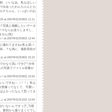
刺、いいなあ、私もほしい
で出会ったわんちゃんたち
ルナちゃん、いっぱいのお
25
at
2007年02月08日 11:11
？写真と掲載したいデータ
ースならお送りしますし、
せん(笑)
パパ
at
2007年02月08日 12:44
に撮れてますね♪私も昔バ
味…？な為に、撮影意欲が
ゃお
at
2007年02月08日 15:15
かなり高いです(^^;今何
上の写真でファイル容量が
パパ
at
2007年02月08日 15:54
いいですね～（＾＾）私も
全然撮ってなくて、可愛い
ばよかったなんて思ってま
くぷ
at
2007年02月10日 12:04
いないんですぅ(T_T)僕
、最初から撮りまくりでし