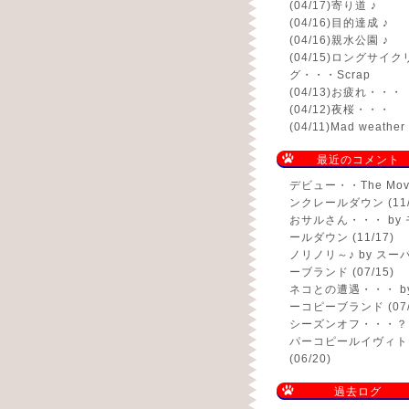
(04/17)
寄り道 ♪
(04/16)
目的達成 ♪
(04/16)
親水公園 ♪
(04/15)
ロングサイク
グ・・・Scrap
(04/13)
お疲れ・・・
(04/12)
夜桜・・・
(04/11)
Mad weath
最近のコメント
デビュー・・The Mov
ンクレールダウン (11/
おサルさん・・・
by
ールダウン (11/17)
ノリノリ～♪
by スー
ーブランド (07/15)
ネコとの遭遇・・・
b
ーコピーブランド (07/
シーズンオフ・・・？
パーコピールイヴィト
(06/20)
過去ログ