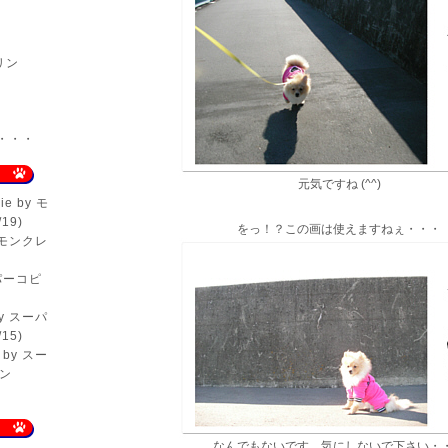
リン
er・・・
元気ですね (^^)
ie
by モ
19)
をっ！？この画は使えますねぇ・・・
 モンクレ
パーコピ
y スーパ
15)
by スー
ン
なんでもないです、気にしないで下さい・