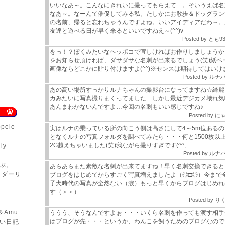
いいなあ～。こんなにきれいに撮ってもらえて…。そいうえば名
なあ～。なーんて催促してみる私。たしかにお散歩＆ドッグラン
の名前、帰ると忘れちゃうんですよね。いいアイディアだわ～。
友達と遊べる日が早く来るといいですねえ～(^^)v
Posted by
とも93
をっ！？ぼくみたいなヘッポコで宜しければお作りしましょうか
をお知らせ頂ければ、ダサダサな名刺が出来るでしょう(笑)紙ベ
画像ならどこかに貼り付けますよ(^^)※センスは期待してはいけま
Posted by
ルナ
あの高い場所すっかりルナちゃんの撮影台になってますね☆綺麗
カみたいに写真撮りまくってました…しかし最近デジカメ壊れ気
あんまわかないんですよ…今回の名刺もいい感じですね♪
Posted by
に
ppele
実はルナの乗っている所の向こう側は高さにして4～5m位あるので
となくルナの写真フォルダを調べてみたら・・・何と1500枚以
2G越えちゃいました(笑)我ながら撮りすぎです(^^;
ly
Posted by
ルナ
ぶ。
あらあらまた素敵な名刺が出来てますね！早く名刺交換できると
、ダーリ
ブログをはじめてからすごく写真増えましたよ（◎□◎）今まで
子犬時代の写真が全然ない（涙）もっと早くからブログはじめれ
す（＞＜）
Posted by
り
＆Amu
ううう、そうなんですよぉ・・・いくら名刺を作っても渡す相手が
はブログが先・・・というか、わんこを飼うためのブログなので
い日記