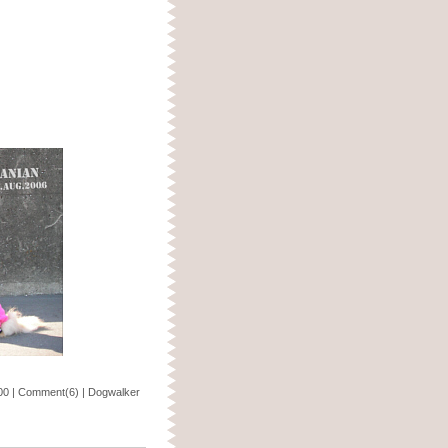
。
00
|
Comment(6)
|
Dogwalker