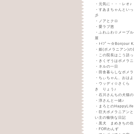
・
元気に・・・レオ♪
・
すあまちゃんといっ
彡
・
ノアとクロ
・
愛ラブ悠
・
ふわふわ☆メープル
屋
・
ﾄｲﾌﾟ～☆Bonjour K
・
姫(ポメラニアン)の
・
この院長はこう語っ
・
きくぞうはポメラニ
・
ネルの一日
・
田舎暮らしなポメラ
・
ちぃちゃん、おはよ
・
ウッディ☆さくら 
き りょう♪
・
石川さんちの犬猫の
・
淳さんと一緒♪
・
まろとのHappyLife
・
巨大ポメラニアンと
い主の愉快な日記
・
黒犬 まめきちの住
・
FORわんず