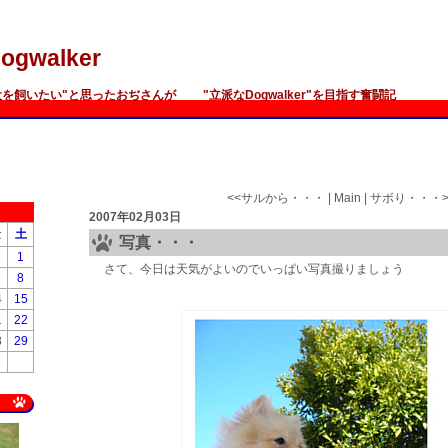
ogwalker
犬を飼いたい"と思ったおぢさんが "立派なDogwalker"を目指す奮闘記
<<
サルから・・・
|
Main
|
サボり・・・
2007年02月03日
金
土
写真・・・
1
さて、今日は天気がよいのでいっぱい写真撮りましょう
8
4
15
1
22
8
29