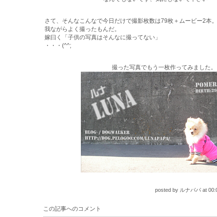
さて、そんなこんなで今日だけで撮影枚数は79枚＋ムービー2本
我ながらよく撮ったもんだ。
嫁曰く「子供の写真はそんなに撮ってない」
・・・(^^;
撮った写真でもう一枚作ってみました。
posted by
ルナパパ
at
00:
この記事へのコメント