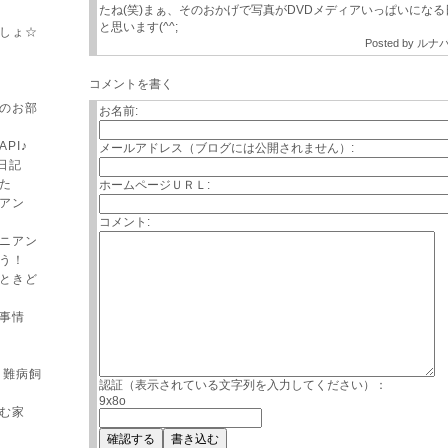
たね(笑)まぁ、そのおかげで写真がDVDメディアいっぱいにな
と思います(^^;
しょ☆
Posted by
ルナ
コメントを書く
のお部
お名前:
API♪
メールアドレス（ブログには公開されません）:
日記
た
ホームページＵＲＬ:
アン
コメント:
ニアン
う！
ときど
事情
 難病飼
認証（表示されている文字列を入力してください）：
9x8o
む家