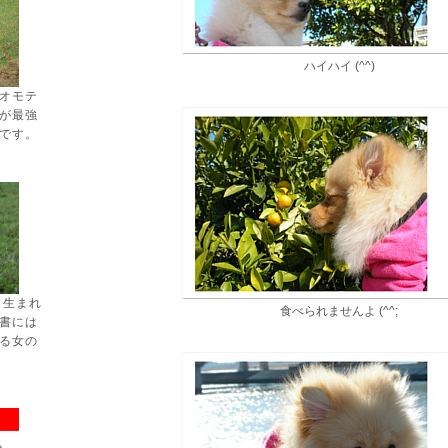
ハイハイ (^^)
オモテ
が最強
です。
日生まれ
食べられませんよ (^^;
書には
る女の