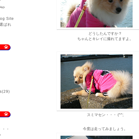
og Site
]に選ばれ
どうしたんですか？
ちゃんとキレイに撮れてますよ。
s
(29)
スミマセン・・・ (^^;
今度は走ってみましょう。
・・・
♪