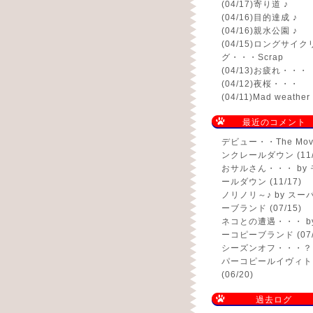
(04/17)
寄り道 ♪
(04/16)
目的達成 ♪
(04/16)
親水公園 ♪
(04/15)
ロングサイク
グ・・・Scrap
(04/13)
お疲れ・・・
(04/12)
夜桜・・・
(04/11)
Mad weath
最近のコメント
デビュー・・The Mov
ンクレールダウン (11/
おサルさん・・・
by
ールダウン (11/17)
ノリノリ～♪
by スー
ーブランド (07/15)
ネコとの遭遇・・・
b
ーコピーブランド (07/
シーズンオフ・・・？
パーコピールイヴィト
(06/20)
過去ログ