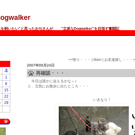
ogwalker
犬を飼いたい"と思ったおぢさんが "立派なDogwalker"を目指す奮闘記
<<
悟り・・・
|
Main
|
お友達探し・・・
2007年09月24日
金
土
再確認・・・
1
今日は誰かに会えるかな～♪
8
と、元気にお散歩に出たところ・・・
4
15
1
22
いきなり！
8
29