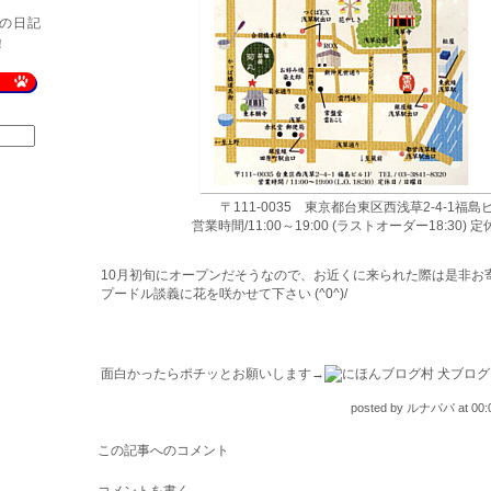
の日記
！
〒111-0035 東京都台東区西浅草2-4-1福島
営業時間/11:00～19:00 (ラストオーダー18:30) 
10月初旬にオープンだそうなので、お近くに来られた際は是非お
プードル談義に花を咲かせて下さい (^0^)/
面白かったらポチッとお願いします→
posted by
ルナパパ
at
00:
この記事へのコメント