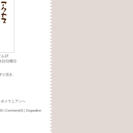
ビル1F
定休日/日曜日
寄り頂き、
00
|
Comment(0)
|
Dogwalker