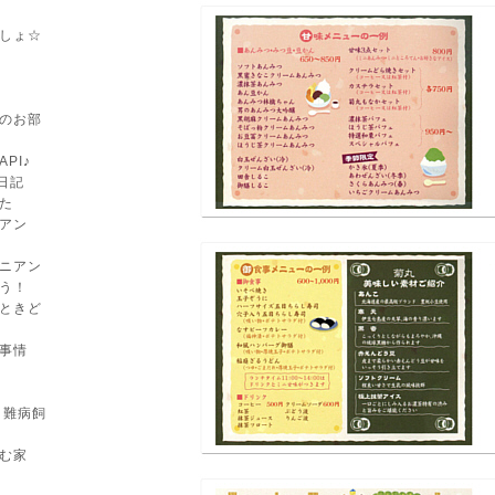
しょ☆
のお部
API♪
日記
た
アン
ニアン
う！
ときど
事情
 難病飼
む家