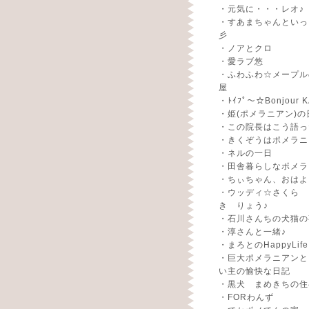
・
元気に・・・レオ♪
・
すあまちゃんといっ
彡
・
ノアとクロ
・
愛ラブ悠
・
ふわふわ☆メープル
屋
・
ﾄｲﾌﾟ～☆Bonjour K
・
姫(ポメラニアン)の
・
この院長はこう語っ
・
きくぞうはポメラニ
・
ネルの一日
・
田舎暮らしなポメラ
・
ちぃちゃん、おはよ
・
ウッディ☆さくら 
き りょう♪
・
石川さんちの犬猫の
・
淳さんと一緒♪
・
まろとのHappyLife
・
巨大ポメラニアンと
い主の愉快な日記
・
黒犬 まめきちの住
・
FORわんず