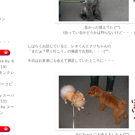
リン
良かった憶えてた (^^)
(合っているかどうかは判らないけど・・・ (^
er・・・
しばらくお話していると、レオくんとクリちゃんの
「まだぁ？早く行こう」の催促でお別れ・・・(^^;
今日はお友達にも会えて満足していたところに・・・
ie
by モ
19)
 モンクレ
パーコピ
y スーパ
15)
by スー
ン
カピちゃんにも会えましたぁ (^^)