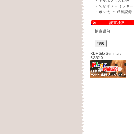
・
でかポメてんの家
・
でかポメ☆ミッキー
・
ポン太 の 成長記録
記事検索
検索語句
RDF Site Summary
RSS2.0