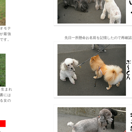
オモテ
が最強
先日一所懸命お名前を記憶したので再確認
です。
日生まれ
書には
る女の