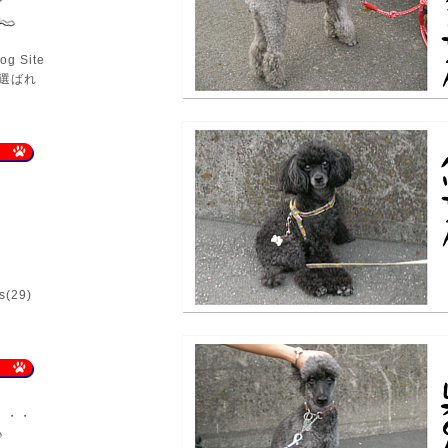
og Site
]に選ばれ
s
(29)
・・・
♪