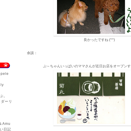
良かったですね (^^)
余談：
ぷ～ちゃんいっぱいのママさんが近日お店をオープンす
ppele
ly
ぶ。
、ダーリ
＆Amu
い日記